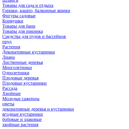
Шланги
Товары для сада и отдыха
Горшки, кашпо, балконные ящики
Фигуры садовые
Кормушки
Товары для бани
Товары для пикника
Средства для пудов и бассейнов
пруд
Растения
Декоративные кустарники
Лиана
Лиственные деревья
Многолетники
Однолетники
Плодовые деревья
Плодовые кустарники
Рассада
Хвойные
Молодые саженцы
цветы
декоративные деревья и кустарники
ягодные кустарники
бобовые и злаковые
хвойные растения