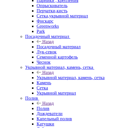
Парники , крепления
Опрыскиватель
Перчатки,кисть
Сетка,укрывной материал
Фискарс
Greenworks
Park
Посадочный материал
Назад
Посадочный материал
Лук-севок
Семенной картофель
Чеснок
Укрывной материал, камень, сетка
Назад
Укрывной материал, камень, сетка
Камень
Сетка
Укрывной материал
Полив
Назад
Полив
Дождеватели
Капельный полив
Катушки