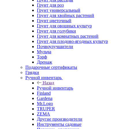
Грунт для роз
Грунт универсальный
Грунт для хвойных растений
Грунт цветочный
Грунт для овощных культур
Грунт для голубики
Грунт для комнатных растений
Грунт для плодово-ягодных культур
Почвоулучшители
Мульча
Торф
Дренаж
Подарочные сертификаты
Грядки
Ручной инвентарь
Назад
Ручной инвентарь
Finland
Gardena
Mr.Logo
TRUPER
ZEMA
Другие производители
Инструменты садовые