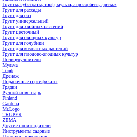
Грунты, субстраты, торф, мульча, агросорбент, дренаж
Грунт для рассады
Грунт для роз
Грунт универсальный
Грунт для хвойных растений
Грунт цветочный
Грунт для овощных культур
Грунт для голубики
Грунт для комнатных растений
Грунт для плодово-ягодных культур
Почвоулучшители
Мульча
Торф
Дренаж
Подарочные сертификаты
Грядки
Ручной инвентарь
Finland
Gardena
Mr.Logo
TRUPER
ZEMA
Другие производители
Инструменты садовые
Парники , крепления