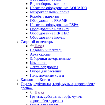
Водозаборные колонки
Насосное оборудование AQUARIO
Микрокапельный полив
Короба, гидранты
Оборудование FRAME
Насосное оборудование ESPA
Оборудование Rain Bird
Оборудование IRRITEC
Оборудование Inovato
Садовый инвентарь
Назад
Садовый инвентарь
Арка садовая
Заборчики декоративные
Компостер
Лента бордюрная
Опора для растений
Приствольные круги
Каталоги и Книги
Грунты, субстраты, торф, мульча, агросорбент,
дренаж
Назад
Грунты, субстраты, торф, мульча,
агросорбент, дренаж
Грунт для рассады