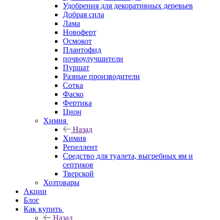
Удобрения для декоративных деревьев
Добрая сила
Лама
Новоферт
Осмокот
Плантофид
почвоулучшители
Пуршат
Разные производители
Сотка
Фаско
Фертика
Цион
Химия
Назад
Химия
Репеллент
Средство для туалета, выгребных ям и
септиков
Тверской
Хозтовары
Акции
Блог
Как купить
Назад