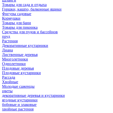
Шланги
Товары для сада и отдыха
Горшки, кашпо, балконные ящики
Фигуры садовые
Кормушки
Товары для бани
Товары для пикника
Средства для пудов и бассейнов
пруд
Растения
Декоративные кустарники
Лиана
Лиственные деревья
Многолетники
Однолетники
Плодовые деревья
Плодовые кустарники
Рассада
Хвойные
Молодые саженцы
цветы
декоративные деревья и кустарники
ягодные кустарники
бобовые и злаковые
хвойные растения