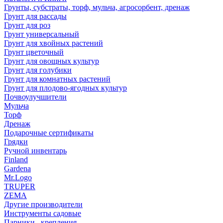
Грунты, субстраты, торф, мульча, агросорбент, дренаж
Грунт для рассады
Грунт для роз
Грунт универсальный
Грунт для хвойных растений
Грунт цветочный
Грунт для овощных культур
Грунт для голубики
Грунт для комнатных растений
Грунт для плодово-ягодных культур
Почвоулучшители
Мульча
Торф
Дренаж
Подарочные сертификаты
Грядки
Ручной инвентарь
Finland
Gardena
Mr.Logo
TRUPER
ZEMA
Другие производители
Инструменты садовые
Парники , крепления