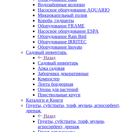
Водозаборные колонки
Насосное оборудование AQUARIO
Микрокапельный полив
Короба, гидранты
Оборудование FRAME
Насосное оборудование ESPA
Оборудование Rain Bird
Оборудование IRRITEC
Оборудование Inovato
Садовый инвентарь
Назад
Садовый инвентарь
Арка садовая
Заборчики декоративные
Компостер
Лента бордюрная
Опора для растений
Приствольные круги
Каталоги и Книги
Грунты, субстраты, торф, мульча, агросорбент,
дренаж
Назад
Грунты, субстраты, торф, мульча,
агросорбент, дренаж
Грунт для рассады