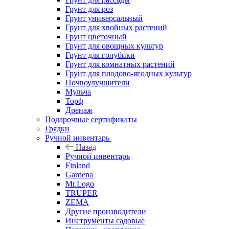
Грунт для роз
Грунт универсальный
Грунт для хвойных растений
Грунт цветочный
Грунт для овощных культур
Грунт для голубики
Грунт для комнатных растений
Грунт для плодово-ягодных культур
Почвоулучшители
Мульча
Торф
Дренаж
Подарочные сертификаты
Грядки
Ручной инвентарь
Назад
Ручной инвентарь
Finland
Gardena
Mr.Logo
TRUPER
ZEMA
Другие производители
Инструменты садовые