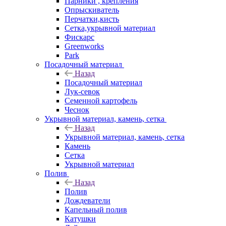
Парники , крепления
Опрыскиватель
Перчатки,кисть
Сетка,укрывной материал
Фискарс
Greenworks
Park
Посадочный материал
Назад
Посадочный материал
Лук-севок
Семенной картофель
Чеснок
Укрывной материал, камень, сетка
Назад
Укрывной материал, камень, сетка
Камень
Сетка
Укрывной материал
Полив
Назад
Полив
Дождеватели
Капельный полив
Катушки