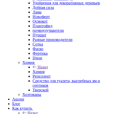
Удобрения для декоративных деревьев
Добрая сила
Лама
Новоферт
Осмокот
Плантофид
почвоулучшители
Пуршат
Разные производители
Сотка
Фаско
Фертика
Цион
Химия
Назад
Химия
Репеллент
Средство для туалета, выгребных ям и
септиков
Тверской
Хозтовары
Акции
Блог
Как купить
Назад