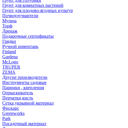
Грунт для голубики
Грунт для комнатных растений
Грунт для плодово-ягодных культур
Почвоулучшители
Мульча
Торф
Дренаж
Подарочные сертификаты
Грядки
Ручной инвентарь
Finland
Gardena
Mr.Logo
TRUPER
ZEMA
Другие производители
Инструменты садовые
Парники , крепления
Опрыскиватель
Перчатки,кисть
Сетка,укрывной материал
Фискарс
Greenworks
Park
Посадочный материал