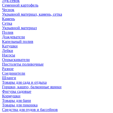
Лук-севок
Семенной картофель
Чеснок
Укрывной материал, камень, сетка
Камень
Сетка
Укрывной материал
Полив
Дождеватели
Капельный полив
Катушки
Лейки
Насосы
Опрыскиватели
Пистолеты поливочные
Разное
Соединители
Шланги
Товары для сада и отдыха
Горшки, кашпо, балконные ящики
Фигуры садовые
Кормушки
Товары для бани
Товары для пикника
Средства для пудов и бассейнов