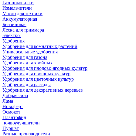
Газонокосилки
Измельчители
Масло для техники
Аккумуляторная
Бензиновая
Леска для триммера
Электро-
Удобрения
Удобрение для комнатных растений
Универсальные удобрения
Удобрения для газона
Удобрения для хвойных
Удобрения для плодово-ягодных культур
Удобрения для овощных культур
Удобрения для цветочных культур
Удобрения для рассады
Удобрения для декоративных деревьев
Добрая сила
Лама
Новоферт
Осмокот
Плантофид
почвоулучшители
Пуршат
Разные производители