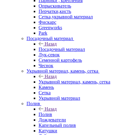
Парники , крепления
Опрыскиватель
Перчатки,кисть
Сетка,укрывной материал
Фискарс
Greenworks
Park
Посадочный материал
Назад
Посадочный материал
Лук-севок
Семенной картофель
Чеснок
Укрывной материал, камень, сетка
Назад
Укрывной материал, камень, сетка
Камень
Сетка
Укрывной материал
Полив
Назад
Полив
Дождеватели
Капельный полив
Катушки