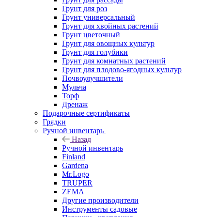
Грунт для роз
Грунт универсальный
Грунт для хвойных растений
Грунт цветочный
Грунт для овощных культур
Грунт для голубики
Грунт для комнатных растений
Грунт для плодово-ягодных культур
Почвоулучшители
Мульча
Торф
Дренаж
Подарочные сертификаты
Грядки
Ручной инвентарь
Назад
Ручной инвентарь
Finland
Gardena
Mr.Logo
TRUPER
ZEMA
Другие производители
Инструменты садовые