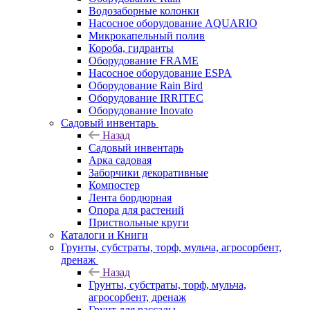
Водозаборные колонки
Насосное оборудование AQUARIO
Микрокапельный полив
Короба, гидранты
Оборудование FRAME
Насосное оборудование ESPA
Оборудование Rain Bird
Оборудование IRRITEC
Оборудование Inovato
Садовый инвентарь
Назад
Садовый инвентарь
Арка садовая
Заборчики декоративные
Компостер
Лента бордюрная
Опора для растений
Приствольные круги
Каталоги и Книги
Грунты, субстраты, торф, мульча, агросорбент,
дренаж
Назад
Грунты, субстраты, торф, мульча,
агросорбент, дренаж
Грунт для рассады